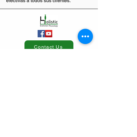
efectivas a todos sus clientes.
Contact Us
Home
Blog
Team
Contact us
NDIS referral
Services
Exercise physiology